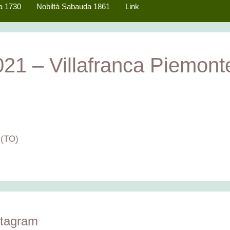
a 1730
Nobiltà Sabauda 1861
Link
21 – Villafranca Piemont
 (TO)
stagram